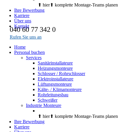
⬆︎ hier⬆︎ komplette Montage-Teams planen
Ihre Bewerbung
Karriere
Über uns
Kontakt
040 60 77 342 0
Rufen Sie uns an
Home
Personal buchen
Services
Sanitärinstallateure
Heizungsmonteure
Schlosser / Rohrschlosser
Elektroinstallateure
Lüftungsmonteure
Kälte- / Klimamonteure
Rohrleitungsbau
Schweißer
Industrie Monteure
⬆︎ hier⬆︎ komplette Montage-Teams planen
Ihre Bewerbung
Karriere