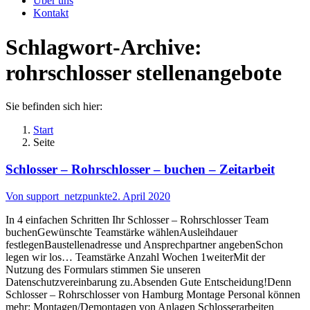
Über uns
Kontakt
Schlagwort-Archive:
rohrschlosser stellenangebote
Sie befinden sich hier:
Start
Seite
Schlosser – Rohrschlosser – buchen – Zeitarbeit
Von
support_netzpunkte
2. April 2020
In 4 einfachen Schritten Ihr Schlosser – Rohrschlosser Team
buchenGewünschte Teamstärke wählenAusleihdauer
festlegenBaustellenadresse und Ansprechpartner angebenSchon
legen wir los… Teamstärke Anzahl Wochen 1weiterMit der
Nutzung des Formulars stimmen Sie unseren
Datenschutzvereinbarung zu.Absenden Gute Entscheidung!Denn
Schlosser – Rohrschlosser von Hamburg Montage Personal können
mehr: Montagen/Demontagen von Anlagen Schlosserarbeiten