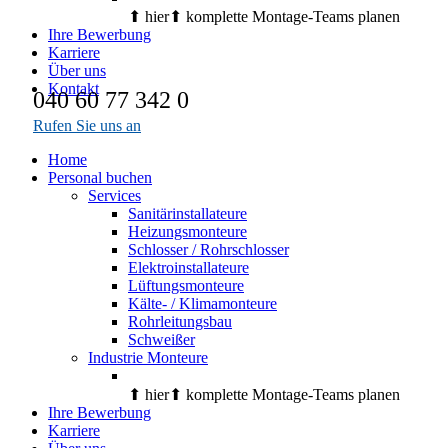
⬆︎ hier⬆︎ komplette Montage-Teams planen
Ihre Bewerbung
Karriere
Über uns
Kontakt
040 60 77 342 0
Rufen Sie uns an
Home
Personal buchen
Services
Sanitärinstallateure
Heizungsmonteure
Schlosser / Rohrschlosser
Elektroinstallateure
Lüftungsmonteure
Kälte- / Klimamonteure
Rohrleitungsbau
Schweißer
Industrie Monteure
⬆︎ hier⬆︎ komplette Montage-Teams planen
Ihre Bewerbung
Karriere