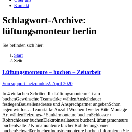
Über uns
Kontakt
Schlagwort-Archive:
lüftungsmonteur berlin
Sie befinden sich hier:
Start
Seite
Lüftungsmonteure – buchen – Zeitarbeit
Von
support_netzpunkte
2. April 2020
In 4 einfachen Schritten Ihr Lüftungsmonteure Team
buchenGewünschte Teamstärke wählenAusleihdauer
festlegenBaustellenadresse und Ansprechpartner angebenSchon
legen wir los… Teamstärke Anzahl Wochen 1weiter Bitte Montage
Art wählenHeizungs- / Sanitärmonteure buchenSchlosser /
Rohrschlosser buchenElektroinstallateure buchenLüftungsmonteure
buchenKälte- / Klimamonteure buchenRohrleitungsbauer
buchenSchweißer buchenIndustriemonteure buchen Informieren Sie