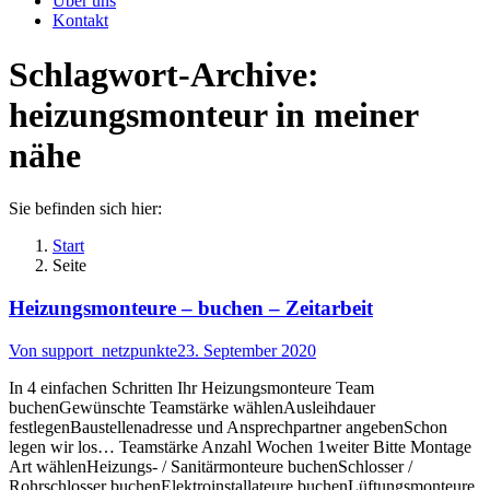
Über uns
Kontakt
Schlagwort-Archive:
heizungsmonteur in meiner
nähe
Sie befinden sich hier:
Start
Seite
Heizungsmonteure – buchen – Zeitarbeit
Von
support_netzpunkte
23. September 2020
In 4 einfachen Schritten Ihr Heizungsmonteure Team
buchenGewünschte Teamstärke wählenAusleihdauer
festlegenBaustellenadresse und Ansprechpartner angebenSchon
legen wir los… Teamstärke Anzahl Wochen 1weiter Bitte Montage
Art wählenHeizungs- / Sanitärmonteure buchenSchlosser /
Rohrschlosser buchenElektroinstallateure buchenLüftungsmonteure