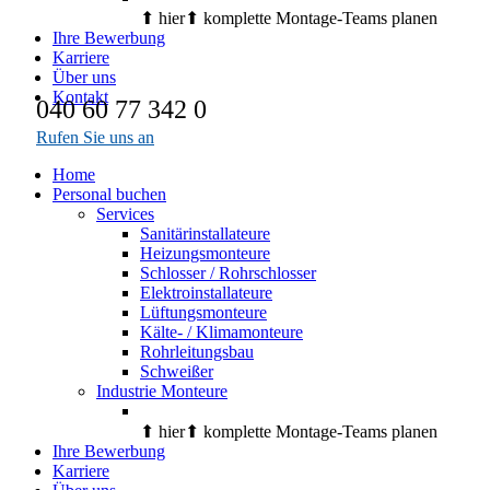
⬆︎ hier⬆︎ komplette Montage-Teams planen
Ihre Bewerbung
Karriere
Über uns
Kontakt
040 60 77 342 0
Rufen Sie uns an
Home
Personal buchen
Services
Sanitärinstallateure
Heizungsmonteure
Schlosser / Rohrschlosser
Elektroinstallateure
Lüftungsmonteure
Kälte- / Klimamonteure
Rohrleitungsbau
Schweißer
Industrie Monteure
⬆︎ hier⬆︎ komplette Montage-Teams planen
Ihre Bewerbung
Karriere